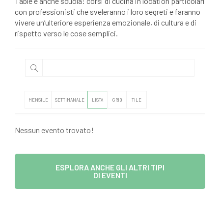
Table è anche scuola: corsi di cucina in location particolari
con professionisti che sveleranno i loro segreti e faranno
vivere un’ulteriore esperienza emozionale, di cultura e di
rispetto verso le cose semplici.
MENSILE
SETTIMANALE
LISTA
GRID
TILE
Nessun evento trovato!
ESPLORA ANCHE GLI ALTRI TIPI
DI EVENTI