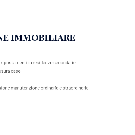
ne immobiliare
e spostamenti in residenze secondarie
usura case
one manutenzione ordinaria e straordinaria