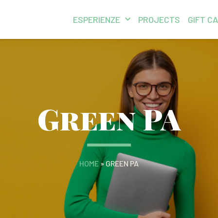
ESPERIENZE
PROJECTS
GIFT C
Green PA
HOME
»
GREEN PA