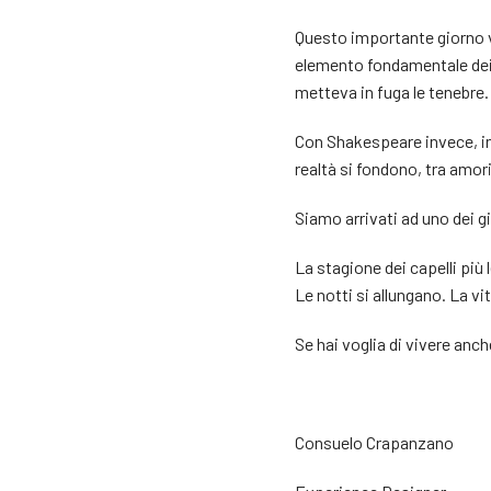
Questo importante giorno v
elemento fondamentale dei r
metteva in fuga le tenebre.
Con Shakespeare invece, i
realtà si fondono, tra amori
Siamo arrivati ad uno dei g
La stagione dei capelli più l
Le notti si allungano. La vi
Se hai voglia di vivere anc
Consuelo Crapanzano