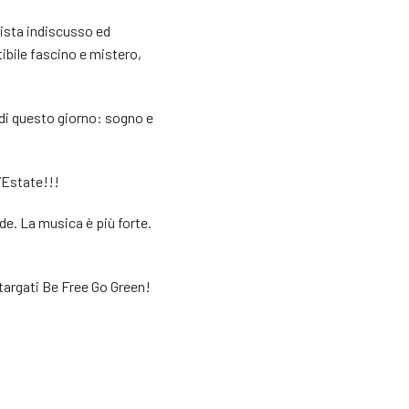
ista indiscusso ed
tibile fascino e mistero,
di questo giorno: sogno e
l’Estate!!!
edde. La musica è più forte.
i targati Be Free Go Green!