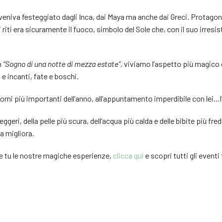
eniva festeggiato dagli Inca, dai Maya ma anche dai Greci. Protagon
iti era sicuramente il fuoco, simbolo del Sole che, con il suo irresis
n
“Sogno di una notte di mezza estate”,
viviamo l’aspetto più magico 
 e incanti, fate e boschi.
iorni più importanti dell’anno, all’appuntamento imperdibile con lei…
eggeri, della pelle più scura, dell’acqua più calda e delle bibite più fr
ta migliora.
he tu le nostre magiche esperienze,
clicca qui
e scopri tutti gli event