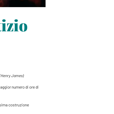
izio
” (Henry James)
 maggior numero di ore di
ssima costruzione